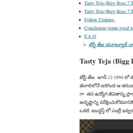
Tasty Teja (Bigg Boss 7 
Tasty Teja (Bigg Boss 7 
Follow Updates
Conclusion (some good w
F.A.Q
టేస్టీ తేజ యూట్యూబ్ ఛా
Tasty Teja (Bigg 
టేస్టీ తేజ జూన్ 12 1994 లో
తెనాలిలోనే జరిగింది ఆ తరువ
గా తన ఉద్యోగ జీవితాన్ని ప్
అదృష్టాన్ని పరీక్షించుకోవడా
ఒకటి. జబర్దస్త్ లో ఎంట్రీ ఇవ