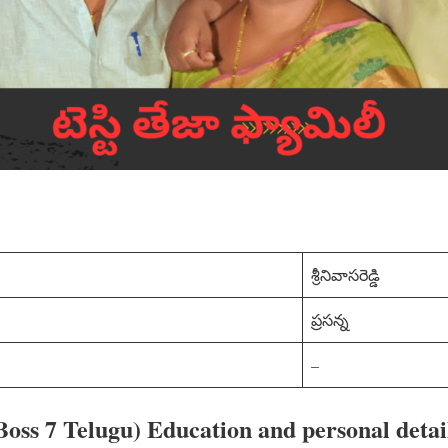
శ్రీనివాసరెడ్డి
ప్రసన్న
–
Boss 7 Telugu) Education and personal detai