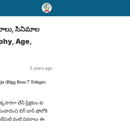
యురాలు, సినిమాల
aphy, Age,
3 years ago
Teja (Bigg Boss 7 Telugu)
్కసారిగా టీవీ ప్రేక్షకుల కు
ంపాదించి బిగ్ బాస్ షోలోకి
పేరేమిటి వంటి వివరాలు ఈ