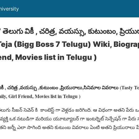
iversity
ాస్ 7 తెలుగు వికీ , చరిత్ర, వయస్సు, కుటుంబం, ప్రి
Teja (Bigg Boss 7 Telugu) Wiki, Biogr
end, Movies list in Telugu )
ుగు వికీ , చరిత్ర ,వయస్సు ,కుటుంబం ,ప్రియురాలు,సినిమాల వివరాలు (Tasty 
y, Girl Friend, Movies list in Telugu )
ాస్ తెలుగు సీజన్ సెవెన్ కి కాంటెస్ట్ గా వెళ్లడం జరిగింది. ఆ విధంగా అతని పేరు ఒక
వ్యక్తి ఒక నటుడిగా మరియు యూట్యూబర్ గా ఇంటర్నెట్ సెన్సేషన్ గా పేరు స
అతని జర్నీ ఎలా సాగింది అతని కుటుంబ వివరాలు ఏంటి అతని ప్రియురాలు 