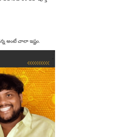
్రసన్న అంటే చాలా ఇష్టం.