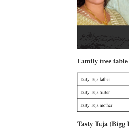
Family tree table
Tasty Teja father
Tasty Teja Sister
Tasty Teja mother
Tasty Teja (Bigg 