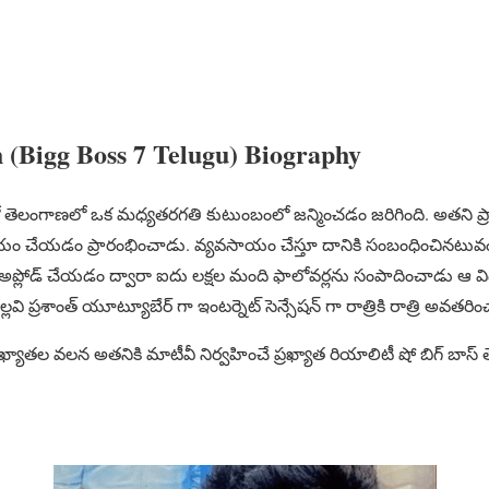
h (Bigg Boss 7 Telugu) Biography
5 లో తెలంగాణలో ఒక మధ్యతరగతి కుటుంబంలో జన్మించడం జరిగింది. అతని ప్
ాయం చేయడం ప్రారంభించాడు. వ్యవసాయం చేస్తూ దానికి సంబంధించినటువ
అప్లోడ్ చేయడం ద్వారా ఐదు లక్షల మంది ఫాలోవర్లను సంపాదించాడు ఆ వ
్లవి ప్రశాంత్ యూట్యూబేర్ గా ఇంటర్నెట్ సెన్సేషన్ గా రాత్రికి రాత్రి అవతరి
్రఖ్యాతల వలన అతనికి మాటీవీ నిర్వహించే ప్రఖ్యాత రియాలిటీ షో బిగ్ బాస్ త