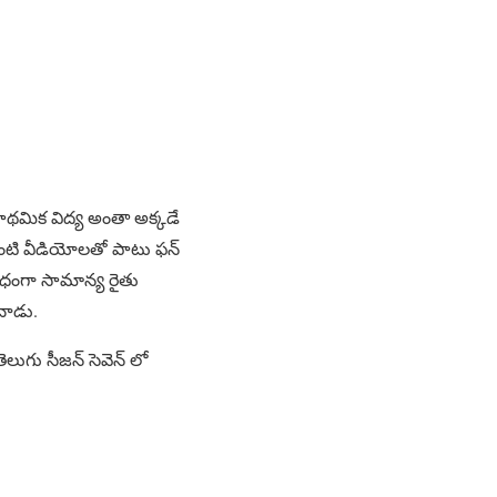
రాథమిక విద్య అంతా అక్కడే
ంటి వీడియోలతో పాటు ఫన్
ిధంగా సామాన్య రైతు
ంచాడు.
ెలుగు సీజన్ సెవెన్ లో