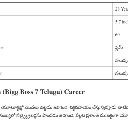
28 Yea
5.7 inc
69
pe
స్లిమ్
నలుపు
r
నలుపు
h (Bigg Boss 7 Telugu) Career
న్ని యూట్యూబ్లో మొదలు పెట్టడం జరిగింది .వ్యవసాయం చేస్తున్నప్పుడు వాటిని
సంఖ్యలో సబ్స్క్రైబర్లను పొందడం జరిగింది. పల్లవి ప్రశాంత్ ముఖ్యంగా యూ