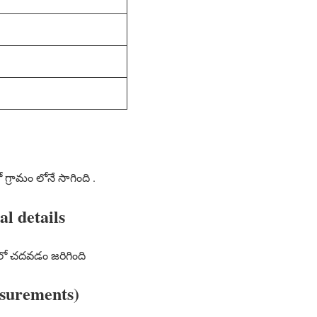
ో గ్రామం లోనే సాగింది .
l details
ేట లో చదవడం జరిగింది
asurements)