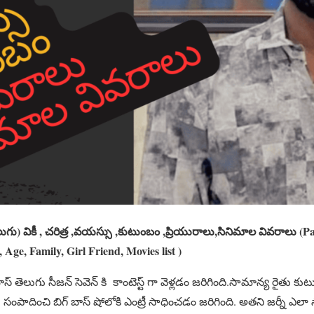
7 తెలుగు) వికీ , చరిత్ర ,వయస్సు ,కుటుంబం ,ప్రియురాలు,సినిమాల వివరాలు (
Age, Family, Girl Friend, Movies list )
ిగ్ బాస్ తెలుగు సీజన్ సెవెన్ కి కాంటెస్ట్ గా వెళ్లడం జరిగింది.సామాన్య రైత
ేరు సంపాదించి బిగ్ బాస్ షోలోకి ఎంట్రీ సాధించడం జరిగింది. అతని జర్నీ ఎ