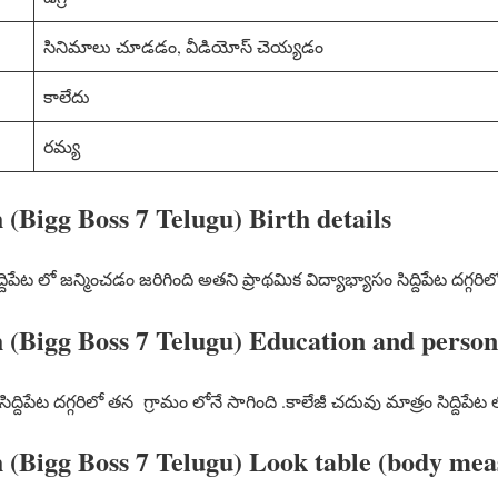
సినిమాలు చూడడం, వీడియోస్ చెయ్యడం
కాలేదు
రమ్య
 (Bigg Boss 7 Telugu) Birth details
్దిపేట లో జన్మించడం జరిగింది అతని ప్రాథమిక విద్యాభ్యాసం సిద్దిపేట దగ్గరిల
 (Bigg Boss 7 Telugu) Education and persona
సిద్దిపేట దగ్గరిలో తన గ్రామం లోనే సాగింది .కాలేజీ చదువు మాత్రం సిద్దిప
h (Bigg Boss 7 Telugu) Look table (body me