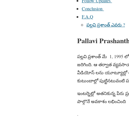
Follow Updates
Conclusion
F.A.Q
పల్లవి ప్రశాంత్ ఎవరు ?
Pallavi Prashant
పల్లవి ప్రశాంత్ మే 1, 199
జరిగింది. ఆ తర్వాత వ్యవస
వీడియోస్ లను యూట్యూబ్లో 
కుటుంబాల్లో పుట్టినటువంటి పల
ఇంటర్నెట్లో అతనికున్న పేరు ప
పాల్గొనే అవకాశం లభించింది
.