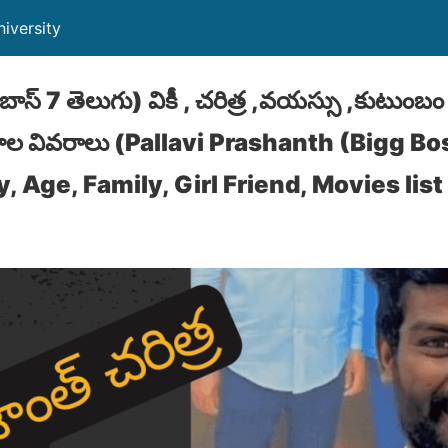
iversity
గ్ బాస్ 7 తెలుగు) వికీ , చరిత్ర ,వయస్సు ,కుటుంబం
ిమాల వివరాలు (Pallavi Prashanth (Bigg B
, Age, Family, Girl Friend, Movies list