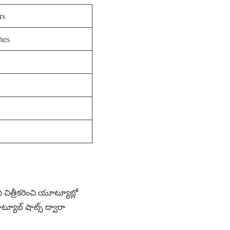
rs
hes
 చిత్రీకరించి యూట్యూబ్లో
ట్యూబ్ షాట్స్ ద్వారా