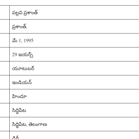
పల్లవి ప్రశాంత్
ప్రశాంత్,
మే 1, 1995
29 ఇయర్స్
యూటుబర్
ఇండియన్
హిందూ
సిద్దిపేట
సిద్ధిపేట, తెలంగాణ
డిగ్రీ