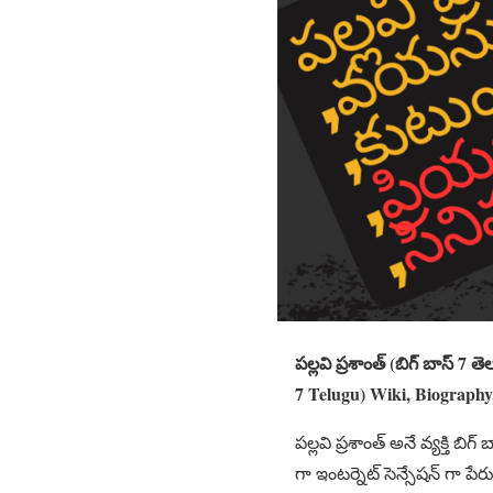
పల్లవి ప్రశాంత్ (బిగ్ బాస్ 
7 Telugu) Wiki, Biography, 
పల్లవి ప్రశాంత్ అనే వ్యక్తి బ
గా ఇంటర్నెట్ సెన్సేషన్ గా ప