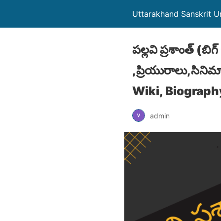
Uttarakhand Sanskrit Un
పల్లవి ప్రశాంత్ (బి
,ప్రియురాలు,సిన
Wiki, Biography
admin