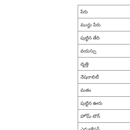
పేరు
ముద్దు పేరు
పుట్టిన తేది
వయస్సు
వృత్తి
నేషనాలిటీ
మతం
పుట్టిన ఊరు
హోమ్ టౌన్
ఎడ్యుకేషన్