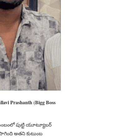
Pallavi Prashanth (Bigg Boss
ు కుటుంబంలో పుట్టి యూట్యూబర్
లా సాగింది అతని కుటుంబ