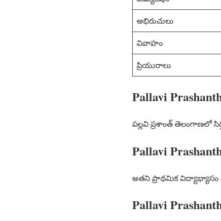
అభిరుచులు
వివాహం
ప్రియురాలు
Pallavi Prashanth
పల్లవి ప్రశాంత్ తెలంగాణలో సిద
Pallavi Prashanth
అతని ప్రాథమిక విద్యాభ్యాసం 
Pallavi Prashant