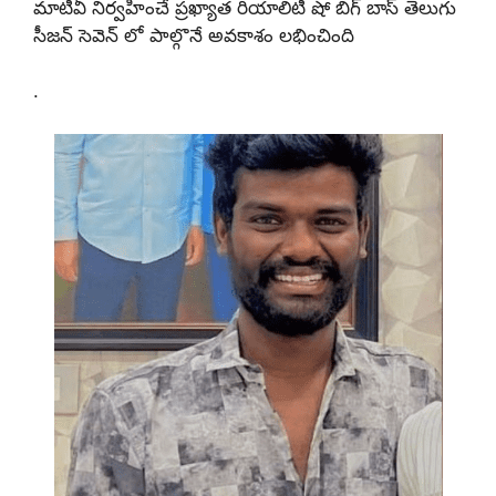
మాటీవీ నిర్వహించే ప్రఖ్యాత రియాలిటీ షో బిగ్ బాస్ తెలుగు
సీజన్ సెవెన్ లో పాల్గొనే అవకాశం లభించింది
.