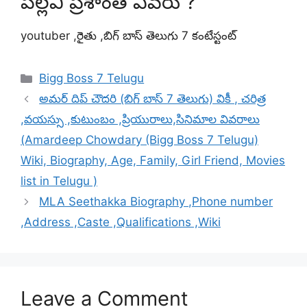
పల్లవి ప్రశాంత్ ఎవరు ?
youtuber ,రైతు ,బిగ్ బాస్ తెలుగు 7 కంటేస్టంట్
Categories
Bigg Boss 7 Telugu
అమర్ దిప్ చౌదరి (బిగ్ బాస్ 7 తెలుగు) వికీ , చరిత్ర
,వయస్సు ,కుటుంబం ,ప్రియురాలు,సినిమాల వివరాలు
(Amardeep Chowdary (Bigg Boss 7 Telugu)
Wiki, Biography, Age, Family, Girl Friend, Movies
list in Telugu )
MLA Seethakka Biography ,Phone number
,Address ,Caste ,Qualifications ,Wiki
Leave a Comment