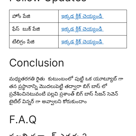
హోం పేజి
ఇక్కడ క్లిక్ చెయ్యండి
ఫేస్ బుక్ పేజి
ఇక్కడ క్లిక్ చెయ్యండి
టేలిగ్రం పేజి
ఇక్కడ క్లిక్ చెయ్యండి
Conclusion
మధ్యతరగతి రైతు కుటుంబంలో పుట్టి ఒక యూట్యూబ్ గా
తన ప్రస్థానాన్ని మొదలుపెట్టి తద్వారా బిగ్ బాస్ లో
ప్రవేశించినటువంటి పల్లవి ప్రశాంత్ బిగ్ బాస్ సీజన్ సెవెన్
టైటిల్ విన్నర్ గా అవ్వాలని కోరుకుందాం
F.A.Q