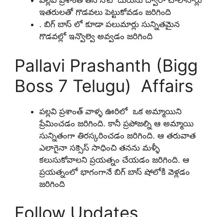
పల్లవి ప్రశాంత్ తన నోటి దురుసు ద్వారా చాలాసార్లు
ఇతరులతో గొడవలు పెట్టుకోవడం జరిగింది
. బిగ్ బాస్ లో కూడా పలుమార్లు సున్నితమైన
గొడవల్లో ఇన్వొల్వె అవ్వడం జరిగింది
Pallavi Prashanth (Bigg
Boss 7 Telugu) Affairs
పల్లవి ప్రశాంత్ వాళ్ళ ఊరిలో ఒక అమ్మాయిని
ప్రేమించడం జరిగింది. కానీ ప్రపోజల్ని ఆ అమ్మాయి
సున్నితంగా తిరస్కరించడం జరిగింది. ఆ తరువాత
ఎలాగైనా సక్సెస్ సాధించి తనను మళ్ళీ
కలుసుకోవాలని ప్రయత్నం చేయడం జరిగింది. ఆ
ప్రయత్నంలో భాగంగానే బిగ్ బాస్ షోలోకి వెళ్లడం
జరిగింది
Follow Updates