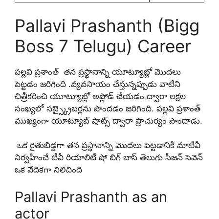
Pallavi Prashanth (Bigg
Boss 7 Telugu) Career
పల్లవి ప్రశాంత్ తన ప్రస్థానాన్ని యూట్యూబ్లో మొదలు
పెట్టడం జరిగింది .వ్యవసాయం చేస్తున్నప్పుడు వాటిని
చిత్రీకరించి యూట్యూబ్లో అప్లోడ్ చేయడం ద్వారా లక్షల
సంఖ్యలో సబ్స్క్రైబర్లను పొందడం జరిగింది. పల్లవి ప్రశాంత్
ముఖ్యంగా యూట్యూబ్ షాట్స్ ద్వారా ప్రాచుర్యం పొందాడు.
ఒక రైతుబిడ్డగా తన ప్రస్థానాన్ని మొదలు పెట్టడానికి మాటీవీ
నిర్వహించే టీవీ రియాలిటీ షో బిగ్ బాస్ తెలుగు సీజన్ సెవెన్
ఒక వేదికగా నిలిచింది
Pallavi Prashanth as an
actor