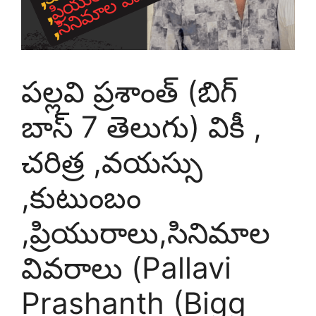
పల్లవి ప్రశాంత్ (బిగ్
బాస్ 7 తెలుగు) వికీ ,
చరిత్ర ,వయస్సు
,కుటుంబం
,ప్రియురాలు,సినిమాల
వివరాలు (Pallavi
Prashanth (Bigg