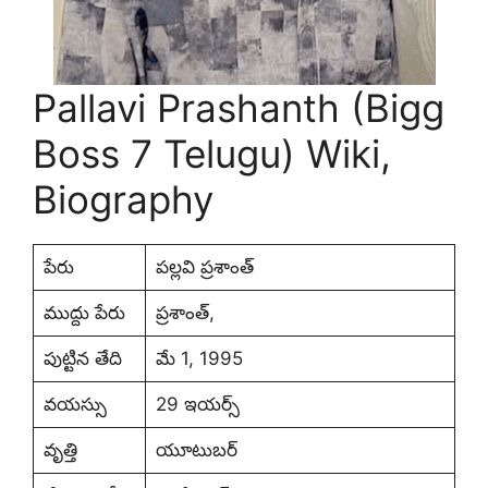
Pallavi Prashanth (Bigg
Boss 7 Telugu) Wiki,
Biography
పేరు
పల్లవి ప్రశాంత్
ముద్దు పేరు
ప్రశాంత్,
పుట్టిన తేది
మే 1, 1995
వయస్సు
29 ఇయర్స్
వృత్తి
యూటుబర్