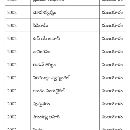
2002
మోహస్వప్నం
మలయాళం
2002
సిసిరామ్
మలయాళం
2002
ఉఫ్ యే జవానీ
మలయాళం
2002
ఆలింగనం
మలయాళం
2002
ఈడెన్ తొట్టం
మలయాళం
2002
నిరముల్లా స్వప్నంగల్
మలయాళం
2002
రాండు పెంకుట్టికల్
మలయాళం
2002
పుష్పశరం
మలయాళం
2002
సౌందర్య లహరి
మలయాళం
2002
స్నేహ
మలయాళం