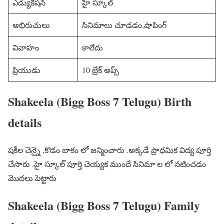
ఎడ్యుకేషన్
హై స్కూల్
అభిరుచులు
సినిమాలు చూడడం,షాపింగ్
వివాహం
కాలేదు
ప్రియుడు
10 బ్రేక్ అప్స్
Shakeela (Bigg Boss 7 Telugu) Birth
details
షకీల చెన్నై ,కొడం బాకం లో జన్మించారు .అక్కడే ప్రాధమిక విద్య పూర్తి
చేసారు .హై స్కూల్ పూర్తి చెయ్యక ముందే సినిమా ల లో నటించడం
మొదలు పెట్టారు
Shakeela (Bigg Boss 7 Telugu) Family