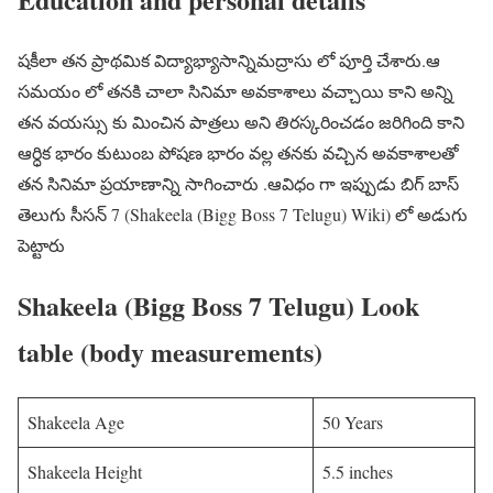
షకీలా తన ప్రాథమిక విద్యాభ్యాసాన్నిమద్రాసు లో పూర్తి చేశారు.ఆ
సమయం లో తనకి చాలా సినిమా అవకాశాలు వచ్చాయి కాని అన్ని
తన వయస్సు కు మించిన పాత్రలు అని తిరస్కరించడం జరిగింది కాని
ఆర్ధిక భారం కుటుంబ పోషణ భారం వల్ల తనకు వచ్చిన అవకాశాలతో
తన సినిమా ప్రయాణాన్ని సాగించారు .ఆవిధం గా ఇప్పుడు బిగ్ బాస్
తెలుగు సీసన్ 7 (Shakeela (Bigg Boss 7 Telugu) Wiki) లో అడుగు
పెట్టారు
Shakeela (Bigg Boss 7 Telugu) Look
table (body measurements)
Shakeela Age
50 Years
Shakeela Height
5.5 inches