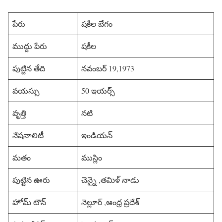
పేరు
షకీల బేగం
ముద్దు పేరు
షకీల
పుట్టిన తేది
నవంబర్ 19,1973
వయస్సు
50 ఇయర్స్
వృత్తి
నటి
నేషనాలిటీ
ఇండియన్
మతం
ముస్లిం
పుట్టిన ఊరు
చెన్నై ,తమిళ్ నాడు
హోమ్ టౌన్
నెల్లూర్ ,ఆంధ్ర ప్రదేశ్