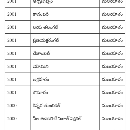
2001
అగ్నిపుష్పం
మలయాళం
2001
కాదంబరి
మలయాళం
2001
లయ తలంగల్
మలయాళం
2001
ప్రణయక్షరంగల్
మలయాళం
2001
వేజాంబల్
మలయాళం
2001
యామిని
మలయాళం
2001
అగ్రహారం
మలయాళం
2001
కౌమారం
మలయాళం
2000
కిన్నర తుంబికల్
మలయాళం
2000
నీల తడకతిలే నిజాల్ పక్షికల్
మలయాళం