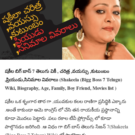
షకీల బిగ్ బాస్ 7 తెలుగు వికీ , చరిత్ర ,వయస్సు ,కుటుంబం
,ప్రియుడు,సినిమాల వివరాలు (Shakeela (Bigg Boss 7 Telugu)
Wiki, Biography, Age, Family, Boy Friend, Movies list )
షకీల ఒక శృంగార తార గా ,యువకుల కలల రాణిగా ప్రసిద్ధికి ఎక్కారు
.అంతే కాకుండా ఆమె కాంగ్రెస్ లో చేసి తన రాయకీయ ప్రస్థానాన్ని
కూడా మొదలు పెట్టారు .పలు రకాల టీవీ ప్రోగ్రామ్స్ లో కూడా
పాల్గొనడం జరిగింది .ఆ విధం గా బిగ్ బాస్ తెలుగు సేజన్ 7(Shakeela
(Bigg Boss 7 Telugu) Wiki) లో పాల్గొన్నారు