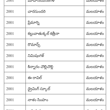
2001
మోహనయనంగళ్
మలయాళం
2001
చారసుందరి
మలయాళం
2001
ప్రేమాగ్ని
మలయాళం
2001
కల్లువాతుక్కల్ కత్రీనా
మలయాళం
2001
రొమాన్స్
మలయాళం
2001
నిమిషంగళ్
మలయాళం
2001
కిన్నారం చొల్లిచొల్లి
మలయాళం
2001
ఈ రావిల్
మలయాళం
2001
డ్రైవింగ్ స్కూల్
మలయాళం
2001
నాళం సింహం
మలయాళం