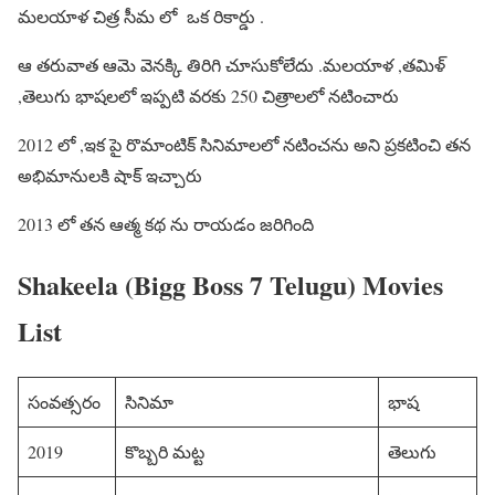
మలయాళ చిత్ర సీమ లో ఒక రికార్డు .
ఆ తరువాత ఆమె వెనక్కి తిరిగి చూసుకోలేదు .మలయాళ ,తమిళ్
,తెలుగు భాషలలో ఇప్పటి వరకు 250 చిత్రాలలో నటించారు
2012 లో ,ఇక పై రొమాంటిక్ సినిమాలలో నటించను అని ప్రకటించి తన
అభిమానులకి షాక్ ఇచ్చారు
2013 లో తన ఆత్మ కథ ను రాయడం జరిగింది
Shakeela (Bigg Boss 7 Telugu) Movies
List
సంవత్సరం
సినిమా
భాష
2019
కొబ్బరి మట్ట
తెలుగు