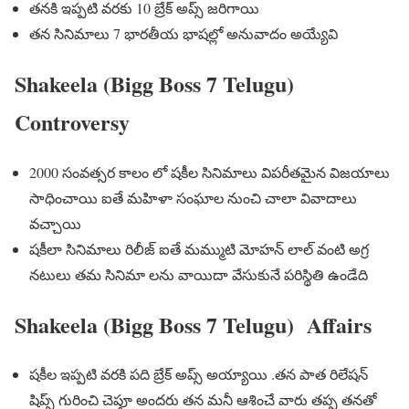
తనకి ఇప్పటి వరకు 10 బ్రేక్ అప్స్ జరిగాయి
తన సినిమాలు 7 భారతీయ భాషల్లో అనువాదం అయ్యేవి
Shakeela (Bigg Boss 7 Telugu)
Controversy
2000 సంవత్సర కాలం లో షకీల సినిమాలు విపరీతమైన విజయాలు
సాధించాయి ఐతే మహిళా సంఘాల నుంచి చాలా వివాదాలు
వచ్చాయి
షకీలా సినిమాలు రిలీజ్ ఐతే మమ్ముటి మోహన్ లాల్ వంటి అగ్ర
నటులు తమ సినిమా లను వాయిదా వేసుకునే పరిస్థితి ఉండేది
Shakeela (Bigg Boss 7 Telugu) Affairs
షకీల ఇప్పటి వరకి పది బ్రేక్ అప్స్ అయ్యాయి .తన పాత రిలేషన్
షిప్స్ గురించి చెప్తూ అందరు తన మనీ ఆశించే వారు తప్ప తనతో