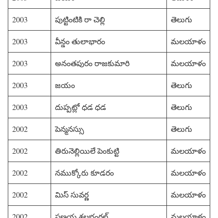
2003
పుట్టింటికి రా చెల్లి
తెలుగు
2003
వీన్డం తులాభారం
మలయాళం
2003
అనంతపురం రాజకుమారి
మలయాళం
2003
జయం
తెలుగు
2003
దుప్పట్లో ధడ ధడ
తెలుగు
2002
పెన్మనస్సు
తెలుగు
2002
తిరునెల్లియిలే పెంకుట్టి
మలయాళం
2002
నముక్కోరు కూడరం
మలయాళం
2002
మిస్ సువర్ణ
మలయాళం
2002
ప్రణయ శలభంగల్
మలయాళం