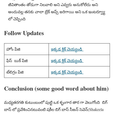
జీవితాంతం తోడుగా నిలవాలి అని ఎవ్వరు అనుకోలేదు అని
అందువల్ల తనకు చాలా బ్రేక్ అప్స్ జరిగాయి అని ఒక ఇంటర్వ్యూ
లో చెప్పింది
Follow Updates
హోం పేజి
ఇక్కడ క్లిక్ చెయ్యండి
ఫేస్ బుక్ పేజి
ఇక్కడ క్లిక్ చెయ్యండి
టేలిగ్రం పేజి
ఇక్కడ క్లిక్ చెయ్యండి
Conclusion (some good word about him)
మధ్యతరగతి కుటుంబంలో పుట్టి ఒక శృంగార తార గా వెలుగోంది బిగ్
బాస్ లో ప్రవేశించినటువంటి షకీల బిగ్ బాస్ సీజన్ సెవెన్(Shakeela