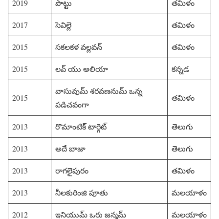
2019
పొట్టు
తమిళం
2017
సెవిల్లె
తమిళం
2015
సకలకళ వల్లవన్
తమిళం
2015
లవ్ యు అలియా
కన్నడ
వాసువుమ్ శరవణనుమ్ ఒన్న
2015
తమిళం
పడిచవంగా
2013
రొమాంటిక్ టార్గెట్
తెలుగు
2013
అదే బాజా
తెలుగు
2013
రాగలైపురం
తమిళం
2013
నీలకురింజి పూతు
మలయాళం
2012
ఇనియుమ్ ఒరు జన్మమ్
మలయాళం