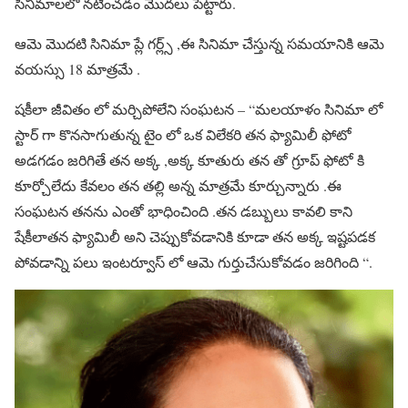
సినిమాలలో నటించడం మొదలు పెట్టారు.
ఆమె మొదటి సినిమా ప్లే గర్ల్స్ ,ఈ సినిమా చేస్తున్న సమయానికి ఆమె
వయస్సు 18 మాత్రమే .
షకీలా జీవితం లో మర్చిపోలేని సంఘటన – “మలయాళం సినిమా లో
స్టార్ గా కొనసాగుతున్న టైం లో ఒక విలేకరి తన ఫ్యామిలీ ఫోటో
అడగడం జరిగితే తన అక్క ,అక్క కూతురు తన తో గ్రూప్ ఫోటో కి
కూర్చోలేదు కేవలం తన తల్లి అన్న మాత్రమే కూర్చున్నారు .ఈ
సంఘటన తనను ఎంతో భాధించింది .తన డబ్బులు కావలి కాని
షేకీలాతన ఫ్యామిలీ అని చెప్పుకోవడానికి కూడా తన అక్క ఇష్టపడక
పోవడాన్ని పలు ఇంటర్వూస్ లో ఆమె గుర్తుచేసుకోవడం జరిగింది “.