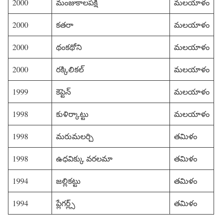
2000
మంజుకాలపక్షి
మలయాళం
2000
కతరా
మలయాళం
2000
థంకథోని
మలయాళం
2000
రక్కిలికల్
మలయాళం
1999
కెప్టెన్
మలయాళం
1998
కుళిర్కాట్టు
మలయాళం
1998
మరుమలర్చి
తమిళం
1998
ఉధవిక్కు వరలమా
తమిళం
1994
జల్లికట్టు
తమిళం
1994
ప్లేగర్ల్స్
తమిళం