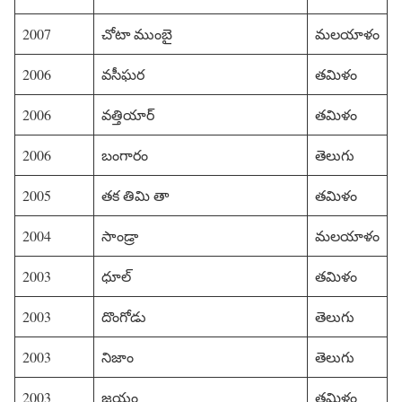
2007
చోటా ముంబై
మలయాళం
2006
వసీఘర
తమిళం
2006
వత్తియార్
తమిళం
2006
బంగారం
తెలుగు
2005
తక తిమి తా
తమిళం
2004
సాండ్రా
మలయాళం
2003
ధూల్
తమిళం
2003
దొంగోడు
తెలుగు
2003
నిజాం
తెలుగు
2003
జయం
తమిళం