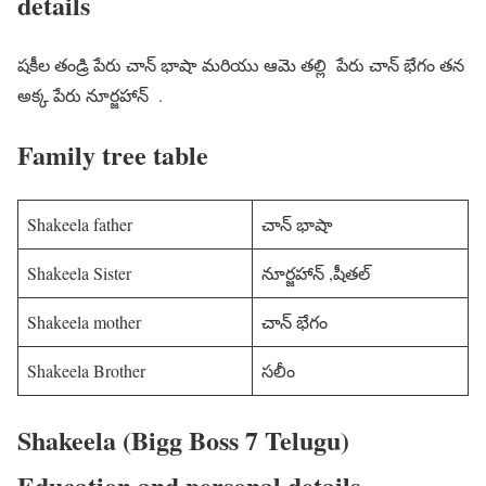
details
షకీల తండ్రి పేరు చాన్ భాషా మరియు ఆమె తల్లి పేరు చాన్ భేగం తన
అక్క పేరు నూర్జహాన్ .
Family tree table
Shakeela father
చాన్ భాషా
Shakeela Sister
నూర్జహాన్ ,షీతల్
Shakeela mother
చాన్ భేగం
Shakeela Brother
సలీం
Shakeela (Bigg Boss 7 Telugu)
Education and personal details