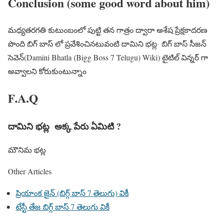
Conclusion (some good word about him)
మధ్యతరగతి కుటుంబంలో పుట్టి తన గాత్రం ద్వారా అశేష ప్రేక్షకాదరణ
పొంది బిగ్ బాస్ లో ప్రవేశించినటువంటి దామిని భట్ల బిగ్ బాస్ సీజన్
సెవెన్(Damini Bhatla (Bigg Boss 7 Telugu) Wiki) టైటిల్ విన్నర్ గా
అవ్వాలని కోరుకుంటున్నాం
F.A.Q
దామిని భట్ల అక్క పేరు ఏమిటి ?
మౌనిమ భట్ల
Other Articles
ప్రియాంక జైన్ (బిగ్గ్ బాస్ 7 తెలుగు) వికీ
టేస్టీ తేజ బిగ్గ్ బాస్ 7 తెలుగు వికీ