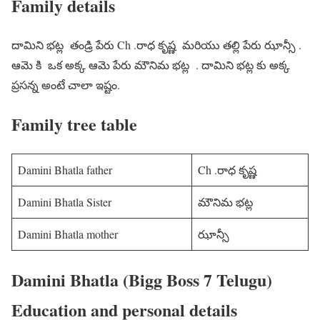
Family details
దామిని భట్ల తండ్రి పేరు Ch .రాధ కృష్ణ మరియు తల్లి పేరు ఝాన్సీ .
ఆమె కి ఒక అక్క ఆమె పేరు మౌనిమ భట్ల . దామిని భట్ల కు అక్క
ప్రసన్న అంటే చాలా ఇష్టం.
Family tree table
Damini Bhatla father
Ch .రాధ కృష్ణ
Damini Bhatla Sister
మౌనిమ భట్ల
Damini Bhatla mother
ఝాన్సీ
Damini Bhatla (Bigg Boss 7 Telugu)
Education and personal details