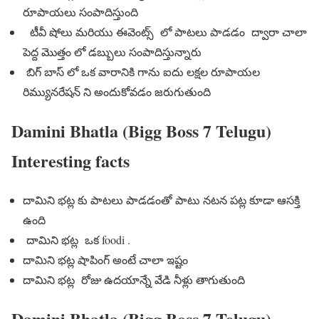
రూపాయలు సంపాదిస్తుంది
టీవీ షోలు మరియు ఈవెంట్స్ లో పాటలు పాడడం ద్వారా చాలా
పెద్ద మొత్తం లో డబ్బులు సంపాదిస్తున్నారు
బిగ్ బాస్ లో ఒక వారానికి గాను ఐదు లక్షల రూపాయల
రిమ్యునరేషన్ ని అందుకోవడం జరుగుతుంది
Damini Bhatla (Bigg Boss 7 Telugu)
Interesting facts
దామిని భట్ల కు పాటలు పాడడంతో పాటు నటన పట్ల కూడా ఆసక్తి
ఉంది
దామిని భట్ల ఒక foodi .
దామిని భట్ల షాపింగ్ అంటే చాలా ఇష్టం
దామిని భట్ల రోజు ఉదయాన్నే వేడి నీళ్లు తాగుతుంది
Damini Bhatla (Bigg Boss 7 Telugu)