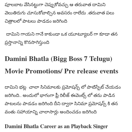
పూలబాట వేసినట్టుగా చెప్పుకోవచ్చు ఆ తరువాత దామిని
వెలుతిరుగు చూసుకోవాల్సిన అవసరం రాలేదు .తరువాత పలు
చిత్రాలలో పాటలు పాడడం జరిగింది
దామిని గాయని గానే కాకుండా ఒక యూట్యూబర్ గా కూడా తన
ప్రస్తానాన్ని కొనసాగిస్తుంది
Damini Bhatla (Bigg Boss 7 Telugu)
Movie Promotions/ Pre release events
దామిని భట్ల చాలా సినిమాలకు ప్రమోషన్స్ లో పాటిస్పేట్ చేయడం
జరిగింది.. అందులో భాగంగా ఫ్రీ రిలీజ్ ఈవెంట్స్ లో తను పాడిన
పాటలను పాడడం జరిగింది దీని ద్వారా సినిమా ప్రమోషన్స్ కి తన
వంతు సహాయాన్ని చాలాసార్లు అందించడం జరిగింది
Damini Bhatla Career as an Playback Singer