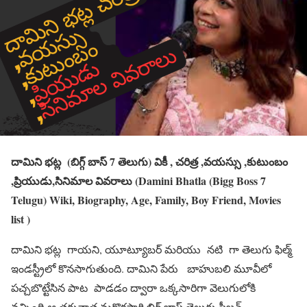
దామిని భట్ల (బిగ్గ్ బాస్ 7 తెలుగు) వికీ , చరిత్ర ,వయస్సు ,కుటుంబం
,ప్రియుడు,సినిమాల వివరాలు (Damini Bhatla (Bigg Boss 7
Telugu) Wiki, Biography, Age, Family, Boy Friend, Movies
list )
దామిని భట్ల గాయని, యూట్యూబర్ మరియు నటి గా తెలుగు ఫిల్మ్
ఇండస్ట్రీలో కొనసాగుతుంది. దామిని పేరు బాహుబలి మూవీలో
పచ్చబొట్టేసిన పాట పాడడం ద్వారా ఒక్కసారిగా వెలుగులోకి
వచ్చింది.ఆ తరువాత మరొకసారి బిగ్ బాస్ తెలుగు సీజన్