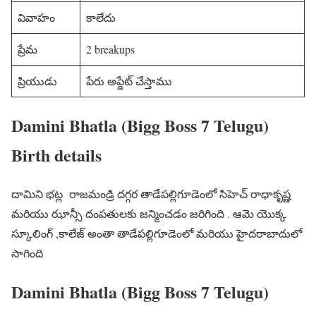
వివాహం
కాలేదు
ప్రేమ
2 breakups
ప్రియుడు
పేరు అప్డేట్ చేస్తాము
Damini Bhatla (Bigg Boss 7 Telugu)
Birth details
దామిని భట్ల రాజమండ్రి దగ్గర తాడేపల్లిగూడెంలో సిహెచ్ రాధాకృష్ణ
మరియు ఝాన్సీ దంపతులకు జన్మించడం జరిగింది . ఆమె యొక్క
స్కూలింగ్ ,కాలేజ్ అంతా తాడేపల్లిగూడెంలో మరియు హైదరాబాదులో
సాగింది
Damini Bhatla (Bigg Boss 7 Telugu)