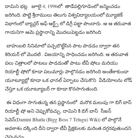
దామిని భట్ల జూలై 4, 1996లో తాడేపల్లిగూడెంలో జన్మించడం
జరిగింది. పొట్టి శ్రీరాములు తెలుగు విశ్వవిద్యాలయంలో మ్యూజిక్
విభాగంలో బ్యాచ్లర్ ఆఫ్ ఆర్ట్స్ లో డిగ్రీ పట్టా పొందారు. ఆ ఆ తరువాత
గాయనిగా ఆమె ప్రస్థానాన్ని మొదలుపెట్టడం జరిగింది
బాహుబలి సినిమాలో పచ్చబొట్టేసిన పాట పాడడం ద్వారా తన
కెరియర్ లో మొదటి . విజయాన్ని సాధించడం జరిగింది. ఆ తరువాత
పలు చిత్రాలలో పాటలు పాడడంతో పాటు టీవీ షోలు మరియు
రియాల్టీ షోలో కూడా పలుమార్లు పాల్గొనడం జరిగింది అంతేకాకుండా
యూట్యూబ్లో కూడా ఒక ఛానల్ ఏర్పాటు చేసుకొని వీడియోలను లోడ్
చేస్తూ ఒక యూట్యూబర్ గా కూడా కొనసాగుతుంది.
ఈ విధంగా సాగుతున్న తన ప్రస్థానంలో మరొక మలుపు గా బిగ్ బాస్
రియాల్టీ షో అని చెప్పుకోవచ్చు. దామిని కి బిగ్ బాస్ సీజన్
సెవెన్(Damini Bhatla (Bigg Boss 7 Telugu) Wiki) లో పాల్గొనే
అవకాశం దక్కింది దీని ద్వారా టీవీ ప్రేక్షకులకు మరింత దగ్గరవుతుందని
చెప్పవచ్చు