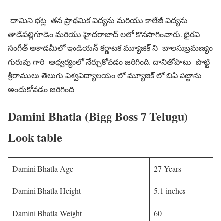
దామిని భట్ల తన ప్రాథమిక విద్యను మరియు కాలేజీ విద్యను
తాడేపల్లిగూడెం మరియు హైదరాబాద్ లలో కొనసాగించారు. భైరవి
సంగీత్ అకాడమీలో ఇండియన్ కర్ణాటక మ్యూజిక్ ని బాలసుబ్రమణ్యం
గురువు గారి ఆధ్వర్యంలో నేర్చుకోవడం జరిగింది. దానితోపాటు పొట్టి
శ్రీరాములు తెలుగు విశ్వవిద్యాలయం లో మ్యూజిక్ లో బిఏ పట్టాను
అందుకోవడం జరిగింది
Damini Bhatla (Bigg Boss 7 Telugu)
Look table
Damini Bhatla Age
27 Years
Damini Bhatla Height
5.1 inches
Damini Bhatla Weight
60