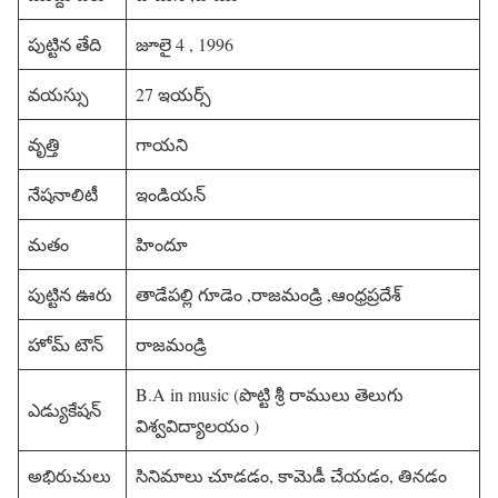
పుట్టిన తేది
జూలై 4 , 1996
వయస్సు
27 ఇయర్స్
వృత్తి
గాయని
నేషనాలిటీ
ఇండియన్
మతం
హిందూ
పుట్టిన ఊరు
తాడేపల్లి గూడెం ,రాజమండ్రి ,ఆంధ్రప్రదేశ్
హోమ్ టౌన్
రాజమండ్రి
B.A in music (పొట్టి శ్రీ రాములు తెలుగు
ఎడ్యుకేషన్
విశ్వవిద్యాలయం )
అభిరుచులు
సినిమాలు చూడడం, కామెడీ చేయడం, తినడం