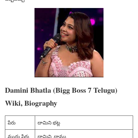
Damini Bhatla (Bigg Boss 7 Telugu)
Wiki, Biography
పేరు
దామిని భట్ల
ముద్దు పేరు
దామిని ,దాము