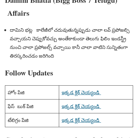
Affairs
దామిని భట్ల కాలేజీలో చదువుతున్నప్పుడు చాలా లవ్ ప్రపోజల్సి
వచ్చాయని చెప్పుకోవచ్చు అంతేకాకుండా తెలుగు ఫిలిం ఇండస్ట్రీ
నుంచి చాలా ప్రపోజల్స్ వచ్చాయి కానీ చాలా వాటిని సున్నితంగా
తిరస్కరించడం జరిగింది
Follow Updates
హోం పేజి
ఇక్కడ క్లిక్ చెయ్యండి
ఫేస్ బుక్ పేజి
ఇక్కడ క్లిక్ చెయ్యండి
టేలిగ్రం పేజి
ఇక్కడ క్లిక్ చెయ్యండి