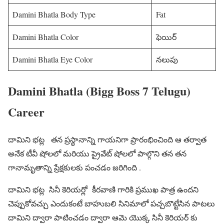
Damini Bhatla Body Type
Fat
Damini Bhatla Color
ఫెయిర్
Damini Bhatla Eye Color
నలుపు
Damini Bhatla (Bigg Boss 7 Telugu)
Career
దామిని భట్ల తన ప్రస్థానాన్ని గాయనిగా ప్రారంభించింది ఆ తర్వాత
అనేక టీవీ షోలలో మరియు ప్రైవేట్ షోలలో పాల్గొని తన తన
గానామృతాన్ని ప్రేక్షకులకు పంచడం జరిగింది .
దామిని భట్ల సినీ కెరియర్లో కీరవాణి గారికి ప్రముఖ పాత్ర ఉందని
చెప్పుకోవచ్చు ఎందుకంటే బాహుబలి సినిమాలో పచ్చబొట్టేసిన పాటలు
దామిని ద్వారా పాటించడం ద్వారా ఆమె యొక్క సినీ కెరియర్ కు