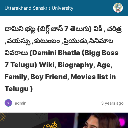
Uttarakhand Sanskrit University
దామిని భట్ల (బిగ్గ్ బాస్ 7 తెలుగు) వికీ , చరిత్ర
,వయస్సు ,కుటుంబం ,ప్రియుడు,సినిమాల
వివరాలు (Damini Bhatla (Bigg Boss
7 Telugu) Wiki, Biography, Age,
Family, Boy Friend, Movies list in
Telugu )
admin
3 years ago