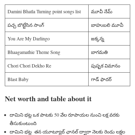
Damini Bhatla Turning point songs list
మూవీ నేమ్
పచ్చ బొట్టేసిన సాంగ్
బాహుబలి మూవీ
You Are My Darlingo
జక్కన్న
Bhaagamathie Theme Song
బాగమతి
Chori Chori Dekho Re
పుష్పక విమానం
Blast Baby
గాడ్ ఫాదర్
Net worth and table about it
దామిని భట్ల ఒక పాటకు 50 వేల రూపాయల నుంచి లక్ష వరకు
తీసుకుంటుంది
దామిని భట్ల తన యూట్యూబ్ ఛానల్ ద్వారా నెలకు రెండు లక్షల