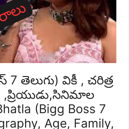
స్ 7 తెలుగు) వికీ , చరిత్ర
,ప్రియుడు,సినిమాల
Bhatla (Bigg Boss 7
ography, Age, Family,