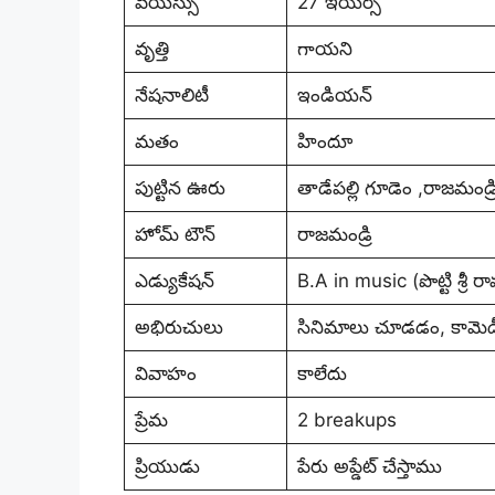
వయస్సు
27 ఇయర్స్
వృత్తి
గాయని
నేషనాలిటీ
ఇండియన్
మతం
హిందూ
పుట్టిన ఊరు
తాడేపల్లి గూడెం ,రాజమండ్రి 
హోమ్ టౌన్
రాజమండ్రి
ఎడ్యుకేషన్
B.A in music (పొట్టి శ్రీ
అభిరుచులు
సినిమాలు చూడడం, కామె
వివాహం
కాలేదు
ప్రేమ
2 breakups
ప్రియుడు
పేరు అప్డేట్ చేస్తాము