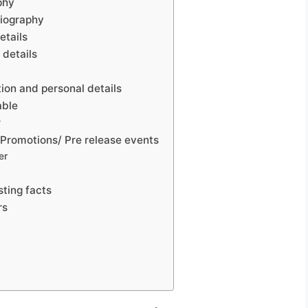
phy
Biography
etails
 details
ion and personal details
able
r
 Promotions/ Pre release events
er
sting facts
rs