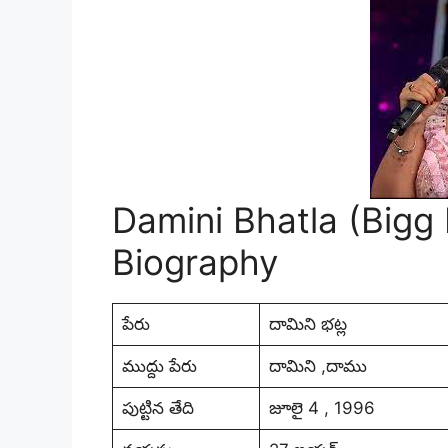
Damini Bhatla (Bigg 
Biography
పేరు
దామిని భట్ల
ముద్దు పేరు
దామిని ,దాము
పుట్టిన తేది
జూలై 4 , 1996