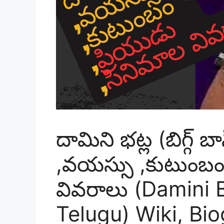
దామిని భట్ల (బిగ్గ్ బా
,వయస్సు ,కుటుంబం 
వివరాలు (Damini 
Telugu) Wiki, Bi