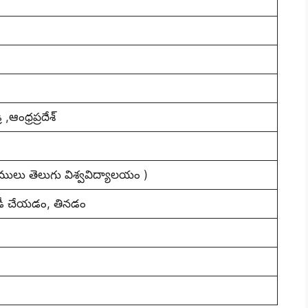
,ఆంధ్రప్రదేశ్
 రాములు తెలుగు విశ్వవిద్యాలయం )
డీ చేయడం, తినడం