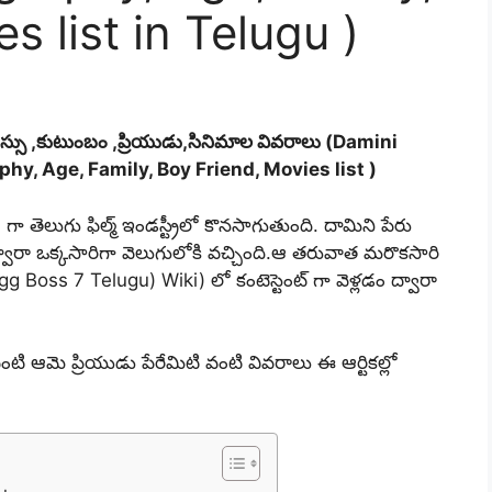
s list in Telugu )
ర ,వయస్సు ,కుటుంబం ,ప్రియుడు,సినిమాల వివరాలు (Damini
hy, Age, Family, Boy Friend, Movies list )
ెలుగు ఫిల్మ్ ఇండస్ట్రీలో కొనసాగుతుంది. దామిని పేరు
ారా ఒక్కసారిగా వెలుగులోకి వచ్చింది.ఆ తరువాత మరొకసారి
gg Boss 7 Telugu) Wiki) లో కంటెస్టెంట్ గా వెళ్లడం ద్వారా
ి ఆమె ప్రియుడు పేరేమిటి వంటి వివరాలు ఈ ఆర్టికల్లో