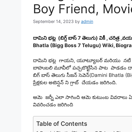
Boy Friend, Movie
September 14, 2023
by
admin
దామిని భట్ల (బిగ్గ్ బాస్ 7 తెలుగు) వికీ , చరిత్
Bhatla (Bigg Boss 7 Telugu) Wiki, Biograp
దామిని భట్ల గాయని, యూట్యూబర్ మరియు నటి గా త
బాహుబలి మూవీలో పచ్చబొట్టేసిన పాట పాడడం ద్వ
బిగ్ బాస్ తెలుగు సీజన్ సెవెన్(Damini Bhatla (Bi
ప్రేక్షకుల అటెన్షన్ ని గ్రాబ్ చేయడం జరిగింది.
ఆమె జర్నీ ఎలా సాగింది ఆమె కుటుంబ వివరాలు ఏంట
వివరించడం జరిగింది
Table of Contents