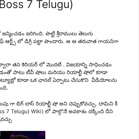
 Boss 7 Telugu)
్మించడం జరిగింది. పొట్టి శ్రీరాములు తెలుగు
ఫ్ ఆర్ట్స్ లో డిగ్రీ పట్టా పొందారు. ఆ ఆ తరువాత గాయనిగా
్వారా తన కెరియర్ లో మొదటి . విజయాన్ని సాధించడం
డంతో పాటు టీవీ షోలు మరియు రియాల్టీ షోలో కూడా
ట్యూబ్లో కూడా ఒక ఛానల్ ఏర్పాటు చేసుకొని వీడియోలను
ంది.
ా బిగ్ బాస్ రియాల్టీ షో అని చెప్పుకోవచ్చు. దామిని కి
s 7 Telugu) Wiki) లో పాల్గొనే అవకాశం దక్కింది దీని
్పవచ్చు