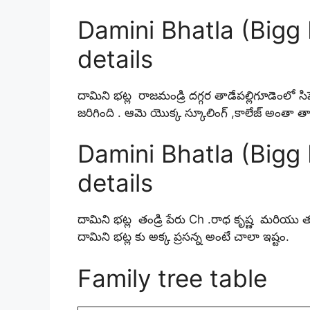
Damini Bhatla (Bigg 
details
దామిని భట్ల రాజమండ్రి దగ్గర తాడేపల్లిగూడెంలో
జరిగింది . ఆమె యొక్క స్కూలింగ్ ,కాలేజ్ అంతా
Damini Bhatla (Bigg
details
దామిని భట్ల తండ్రి పేరు Ch .రాధ కృష్ణ మరియు త
దామిని భట్ల కు అక్క ప్రసన్న అంటే చాలా ఇష్టం.
Family tree table