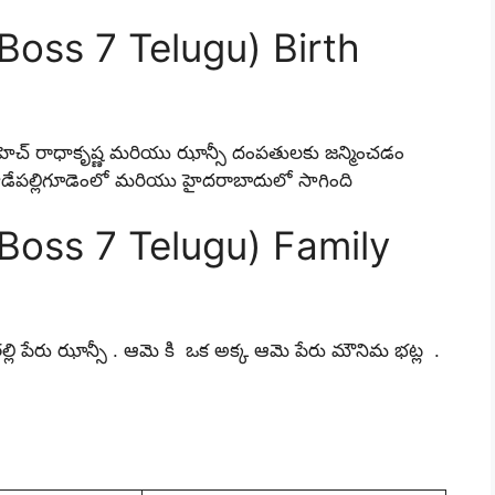
Boss 7 Telugu) Birth
 సిహెచ్ రాధాకృష్ణ మరియు ఝాన్సీ దంపతులకు జన్మించడం
 తాడేపల్లిగూడెంలో మరియు హైదరాబాదులో సాగింది
 Boss 7 Telugu) Family
ల్లి పేరు ఝాన్సీ . ఆమె కి ఒక అక్క ఆమె పేరు మౌనిమ భట్ల .