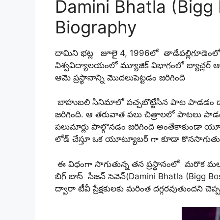
Damini Bhatla (Bigg
Biography
దామిని భట్ల జూలై 4, 1996లో తాడేపల్లిగూడెంలో జన
విశ్వవిద్యాలయంలో మ్యూజిక్ విభాగంలో బ్యాచ్లర్ ఆ
ఆమె ప్రస్థానాన్ని మొదలుపెట్టడం జరిగింది
బాహుబలి సినిమాలో పచ్చబొట్టేసిన పాట పాడడం ద
జరిగింది. ఆ తరువాత పలు చిత్రాలలో పాటలు పాడ
పలుమార్లు పాల్గొనడం జరిగింది అంతేకాకుండా యూ
లోడ్ చేస్తూ ఒక యూట్యూబర్ గా కూడా కొనసాగుతు
ఈ విధంగా సాగుతున్న తన ప్రస్థానంలో మరొక మలుపు గ
బిగ్ బాస్ సీజన్ సెవెన్(Damini Bhatla (Bigg Bos
ద్వారా టీవీ ప్రేక్షకులకు మరింత దగ్గరవుతుందని చెప