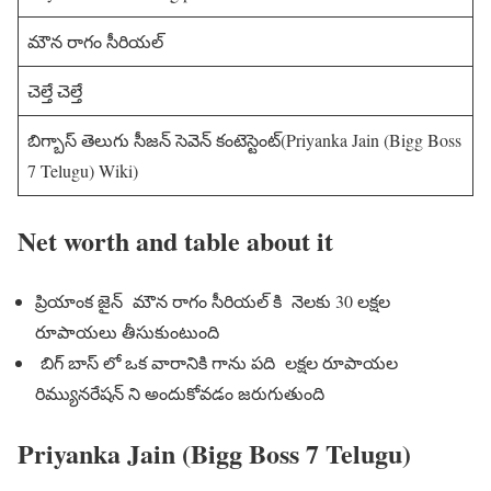
మౌన రాగం సీరియల్
చెల్తే చెల్తే
బిగ్బాస్ తెలుగు సీజన్ సెవెన్ కంటెస్టెంట్(Priyanka Jain (Bigg Boss
7 Telugu) Wiki)
Net worth and table about it
ప్రియాంక జైన్ మౌన రాగం సీరియల్ కి నెలకు 30 లక్షల
రూపాయలు తీసుకుంటుంది
బిగ్ బాస్ లో ఒక వారానికి గాను పది లక్షల రూపాయల
రిమ్యునరేషన్ ని అందుకోవడం జరుగుతుంది
Priyanka Jain (Bigg Boss 7 Telugu)