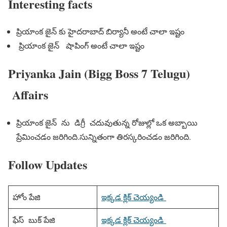
Interesting facts
ప్రియాంక జైన్ కు హైదరాబాద్ బిర్యానీ అంటే చాలా ఇష్టం
ప్రియాంక జైన్ షాపింగ్ అంటే చాలా ఇష్టం
Priyanka Jain (Bigg Boss 7 Telugu)
Affairs
ప్రియాంక జైన్ ను డిగ్రీ చదువుతున్న రోజుల్లో ఒక అబ్బాయి
ప్రేమించడం జరిగింది.సున్నితంగా తిరస్కరించడం జరిగింది.
Follow Updates
హోం పేజి
ఇక్కడ క్లిక్ చెయ్యండి
ఫేస్ బుక్ పేజి
ఇక్కడ క్లిక్ చెయ్యండి