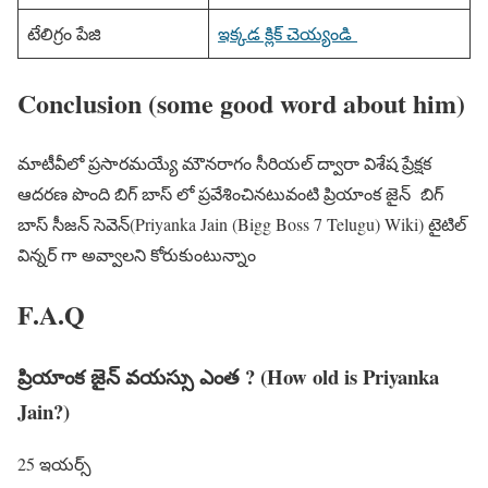
టేలిగ్రం పేజి
ఇక్కడ క్లిక్ చెయ్యండి
Conclusion (some good word about him)
మాటీవీలో ప్రసారమయ్యే మౌనరాగం సీరియల్ ద్వారా విశేష ప్రేక్షక
ఆదరణ పొంది బిగ్ బాస్ లో ప్రవేశించినటువంటి ప్రియాంక జైన్ బిగ్
బాస్ సీజన్ సెవెన్(Priyanka Jain (Bigg Boss 7 Telugu) Wiki) టైటిల్
విన్నర్ గా అవ్వాలని కోరుకుంటున్నాం
F.A.Q
ప్రియాంక జైన్ వయస్సు ఎంత ? (How old is Priyanka
Jain?)
25 ఇయర్స్