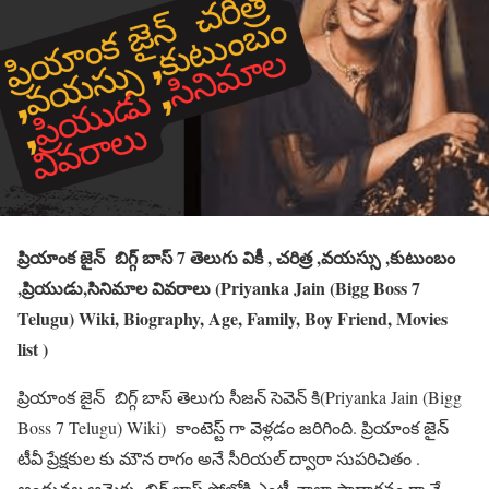
ప్రియాంక జైన్ బిగ్గ్ బాస్ 7 తెలుగు వికీ , చరిత్ర ,వయస్సు ,కుటుంబం
,ప్రియుడు,సినిమాల వివరాలు (Priyanka Jain (Bigg Boss 7
Telugu) Wiki, Biography, Age, Family, Boy Friend, Movies
list )
ప్రియాంక జైన్ బిగ్గ్ బాస్ తెలుగు సీజన్ సెవెన్ కి(Priyanka Jain (Bigg
Boss 7 Telugu) Wiki) కాంటెస్ట్ గా వెళ్లడం జరిగింది. ప్రియాంక జైన్
టీవీ ప్రేక్షకుల కు మౌన రాగం అనే సీరియల్ ద్వారా సుపరిచితం .
అందువల్ల ఆమెకు బిగ్ బాస్ షోలోకి ఎంట్రీ చాలా సాధారనం గా నే