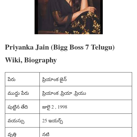
Priyanka Jain (Bigg Boss 7 Telugu)
Wiki, Biography
పేరు
ప్రియాంక జైన్
ముద్దు పేరు
ప్రియాంక ,ప్రియా ,ప్రియు
పుట్టిన తేది
జులై 2 , 1998
వయస్సు
25 ఇయర్స్
వృత్తి
నటి