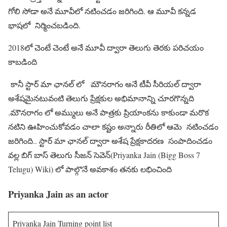
గోలి సోడా అనే మూవీలో నటించడం జరిగింది. ఆ మూవీ కన్నడ
భాషలో నిర్మించబడింది.
2018లో చెంటే చెంటే అనే మూవీ ద్వారా తెలుగు తెరకు పరిచయం
కాబడింది
కానీ స్టార్ మా ఛానల్ లో మౌనరాగం అనే టీవీ సీరియల్ ద్వారా
అశేషమైనటువంటి తెలుగు ప్రేక్షకుల అభిమానాన్ని చూరగొన్నది
.మౌనరాగం లో అమ్ములు అనే పాత్రకు ప్రియాంకను కాకుండా మరొక
నటిని ఊహించుకోవడం చాలా కష్టం అన్నారు రీతిలో ఆమె నటించడం
జరిగింది.. స్టార్ మా ఛానల్ ద్వారా అశేష ప్రేక్షకాదరణ సంపాదించడం
వల్ల బిగ్ బాస్ తెలుగు సీజన్ సెవెన్(Priyanka Jain (Bigg Boss 7
Telugu) Wiki) లో పాల్గొనే అవకాశం తనకు లభించింది
Priyanka Jain as an actor
Priyanka Jain Turning point list