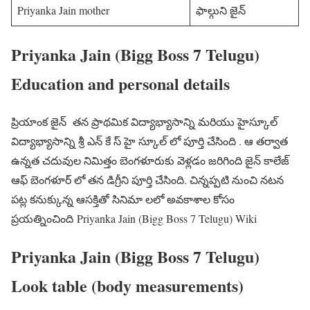
Priyanka Jain mother
ఫాల్గుని జైన్
Priyanka Jain (Bigg Boss 7 Telugu)
Education and personal details
ప్రియాంక జైన్ తన ప్రాథమిక విద్యాభ్యాసాన్ని మరియు హైస్కూల్
విద్యాభ్యాసాన్ని శ్రీ ఎన్ కే స్ హై స్కూల్ లో పూర్తి చేసింది . ఆ తర్వాత
ఉన్నత చదువుల నిమిత్తం బెంగళూరుకు వెళ్లడం జరిగింది జైన్ కాలేజ్
ఆఫ్ బెంగళూర్ లో తన డిగ్రీని పూర్తి చేసింది. చిన్నప్పటి నుంచి నటన
పట్ల కనుక్కున్న ఆసక్తితో సినిమా లలో అవకాశాల కోసం
ప్రయత్నించింది Priyanka Jain (Bigg Boss 7 Telugu) Wiki
Priyanka Jain (Bigg Boss 7 Telugu)
Look table (body measurements)