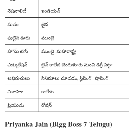
నేషనాలిటీ
ఇండియన్
మతం
జైన
పుట్టిన ఊరు
ముంబై
హోమ్ టౌన్
ముంబై ,మహారాష్ట్ర
ఎడ్యుకేషన్
జైన్ కాలేజీ బెంగుళూరు నుంచి డిగ్రీ పట్టా
అభిరుచులు
సినిమాలు చూడడం, స్లీపింగ్ , షాపింగ్
వివాహం
కాలేదు
ప్రియుడు
రోషన్
Priyanka Jain (Bigg Boss 7 Telugu)