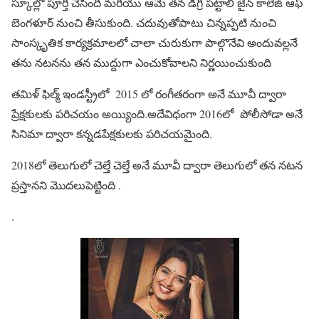
స్కూల్లో పూర్తి చేసింది మరియు ఆమె తన డిగ్రీ పట్టాలి జైన్ కాలేజ్ ఆఫ్
బెంగళూర్ నుంచి తీసుకుంది. చదువుతోపాటు చిన్నప్పటి నుంచి
సాంస్కృతిక కార్యక్రమాలలో చాలా చురుకుగా పాల్గొనేవి అందువల్లనే
తను నటనను తన ముద్దుగా ఎంచుకోవాలని నిర్ణయించుకుంది
తమిళ్ ఫిల్మ్ ఇండస్ట్రీలో 2015 లో రంగీతరంగా అనే మూవీ ద్వారా
ప్రేక్షకులకు పరిచయం అయ్యింది.అదేవిధంగా 2016లో పోలీసోడా అనే
సినిమా ద్వారా కన్నడపేక్షకులకు పరిచయమైంది.
2018లో తెలుగులో చెల్తే చెల్తే అనే మూవీ ద్వారా తెలుగులో తన నటన
ప్రస్తానని మొదలుపెట్టింది .
.