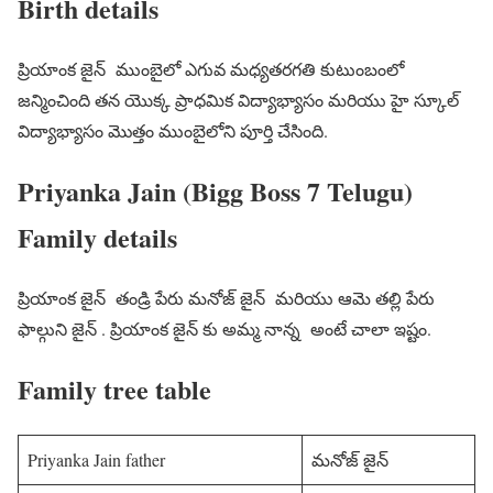
Birth details
ప్రియాంక జైన్ ముంబైలో ఎగువ మధ్యతరగతి కుటుంబంలో
జన్మించింది తన యొక్క ప్రాధమిక విద్యాభ్యాసం మరియు హై స్కూల్
విద్యాభ్యాసం మొత్తం ముంబైలోని పూర్తి చేసింది.
Priyanka Jain (Bigg Boss 7 Telugu)
Family details
ప్రియాంక జైన్ తండ్రి పేరు మనోజ్ జైన్ మరియు ఆమె తల్లి పేరు
ఫాల్గుని జైన్ . ప్రియాంక జైన్ కు అమ్మ నాన్న అంటే చాలా ఇష్టం.
Family tree table
Priyanka Jain father
మనోజ్ జైన్