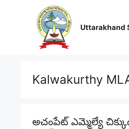
Skip
to
content
Uttarakhand S
Kalwakurthy ML
అచంపేట్ ఎమ్మెల్యే చిక్కు