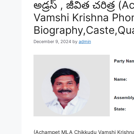
అడ్రస్ , జీవిత చరిత్
Vamshi Krishna Pho
Biography,Caste,Qual
December 9, 2024
by
admin
(Achampet MLA Chikkudu Vamshi Krishna