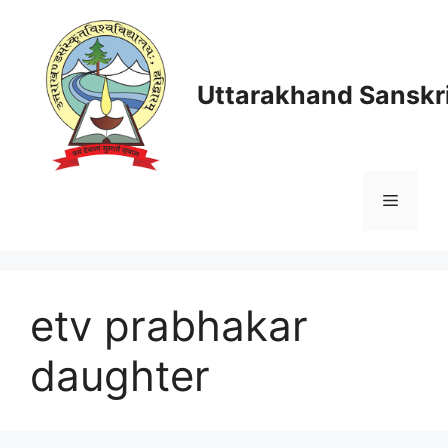
Skip
to
content
Uttarakhand Sanskri
Menu
etv prabhakar
daughter