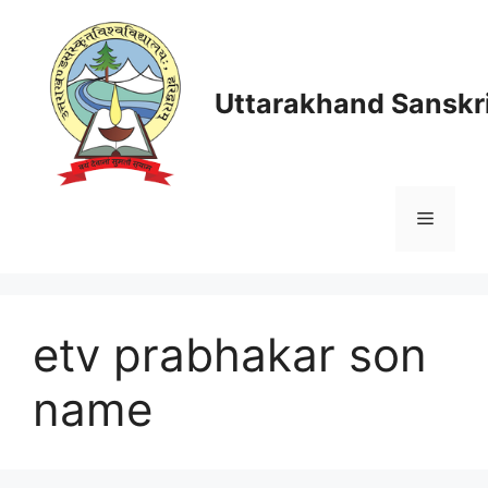
Skip
to
content
Uttarakhand Sanskri
Menu
etv prabhakar son
name