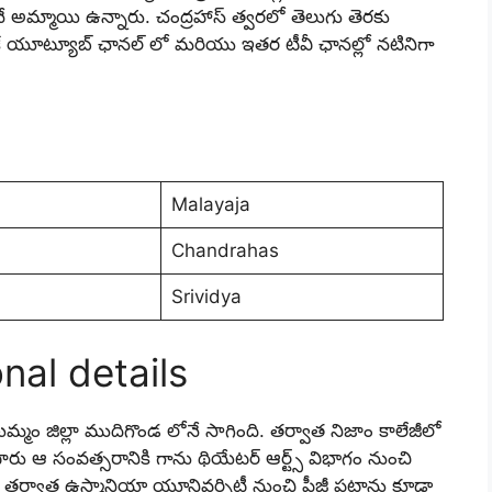
నే అమ్మాయి ఉన్నారు. చంద్రహాస్ త్వరలో తెలుగు తెరకు
ికే యూట్యూబ్ ఛానల్ లో మరియు ఇతర టీవీ ఛానల్లో నటినిగా
Malayaja
Chandrahas
Srividya
nal details
మ్మం జిల్లా ముదిగొండ లోనే సాగింది. తర్వాత నిజాం కాలేజీలో
ందారు ఆ సంవత్సరానికి గాను థియేటర్ ఆర్ట్స్ విభాగం నుంచి
రు. తర్వాత ఉస్మానియా యూనివర్సిటీ నుంచి పీజీ పట్టాను కూడా