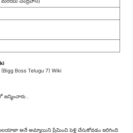
ద్య మరియు చంద్రహాస్)
ki
ో జన్మించారు .
జా అనే అమ్మాయిని ప్రేమించి పెళ్లి చేసుకోవడం జరిగింది