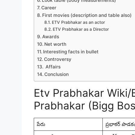
Look table (body measurements)
Career
First movies (description and table also)
ETV Prabhakar as an actor
ETV Prabhakar as a Director
Awards
Net worth
Interesting facts in bullet
Controversy
Affairs
Conclusion
Etv Prabhakar Wiki/
Prabhakar (Bigg Boss
పేరు
ప్రభాకర్ పొడకం