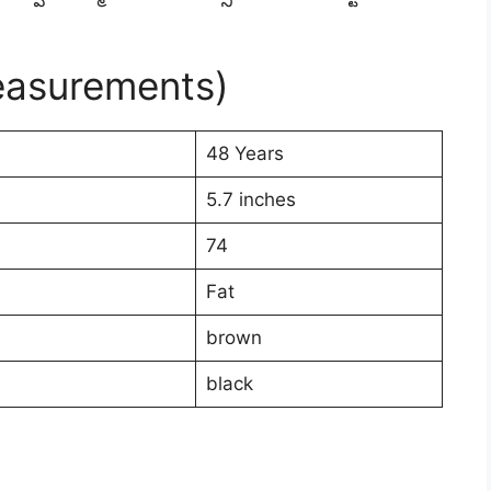
easurements)
48 Years
5.7 inches
74
Fat
brown
black