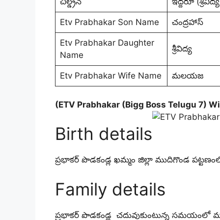
చిల్డ్రన్
ఇద్దరూ (శ్రీవి
Etv Prabhakar Son Name
చంద్రహాస్
Etv Prabhakar Daughter
శ్రీవిద్య
Name
Etv Prabhakar Wife Name
మలయజ
(ETV Prabhakar (Bigg Boss Telugu 7) Wi
Birth details
ప్రభాకర్ పొడకండ్ల ఖమ్మం జిల్లా ముదిగొండ పట్టణంల
Family details
ప్రభాకర్ పొడకండ్ల చదువుకుంటున్న సమయంలో మలయా