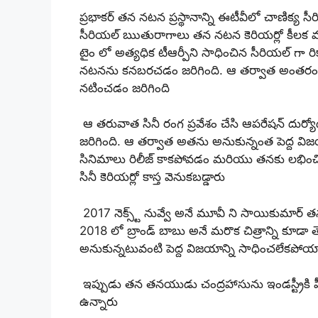
ప్రభాకర్ తన నటన ప్రస్థానాన్ని ఈటీవీలో చాణిక్య 
సీరియల్ ఋతురాగాలు తన నటన కెరియర్లో కీలక మల
టైం లో అత్యధిక టీఆర్పీని సాధించిన సీరియల్ గా రిక
నటనను కనబరచడం జరిగింది. ఆ తర్వాత అంతరంగ
నటించడం జరిగింది
ఆ తరువాత సినీ రంగ ప్రవేశం చేసి ఆపరేషన్ దుర్యో
జరిగింది. ఆ తర్వాత అతను అనుకున్నంత పెద్ద వ
సినిమాలు రిలీజ్ కాకపోవడం మరియు తనకు లభించిన క
సినీ కెరియర్లో కాస్త వెనుకబడ్డారు
2017 నెక్స్ట్ నువ్వే అనే మూవీ ని సాయికుమార్
2018 లో బ్రాండ్ బాబు అనే మరొక చిత్రాన్ని కూడా తె
అనుకున్నటువంటి పెద్ద విజయాన్ని సాధించలేకపో
ఇప్పుడు తన తనయుడు చంద్రహాసును ఇండస్ట్రీకి హ
ఉన్నారు