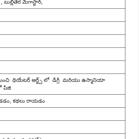
, బుల్లితెర మెగాస్టార్,
నుంచి థియేటర్ ఆర్ట్స్ లో డిగ్రీ మరియు ఉస్మానియా
ో పిజి
ూడడం, కథలు రాయడం