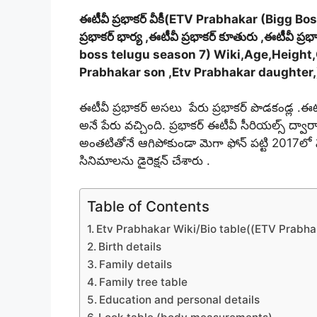
ఈటీవీ ప్రభాకర్ వీకీ
(ETV Prabhakar (Bigg Bos
ప్రభాకర్ భార్య ,ఈటీవీ ప్రభాకర్ కూతురు ,ఈటీవీ 
boss telugu season 7) Wiki,Age,Height,
Prabhakar son ,Etv Prabhakar daughter,
ఈటీవీ ప్రభాకర్ అసలు పేరు ప్రభాకర్ పొడకండ్ల .ఈటీ
అనే పేరు వచ్చింది. ప్రభాకర్ ఈటీవీ సీరియల్స్ ద్వ
అంతటితోనే ఆగిపోకుండా మెగా ఫోన్ పట్టి 2017లో న
సినిమాలను డైరెక్షన్ చేశారు .
Table of Contents
Etv Prabhakar Wiki/Bio table((ETV Prabhak
Birth details
Family details
Family tree table
Education and personal details