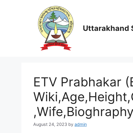
Skip
to
content
Uttarakhand S
ETV Prabhakar (
Wiki,Age,Height,G
,Wife,Bioghraph
August 24, 2023
by
admin