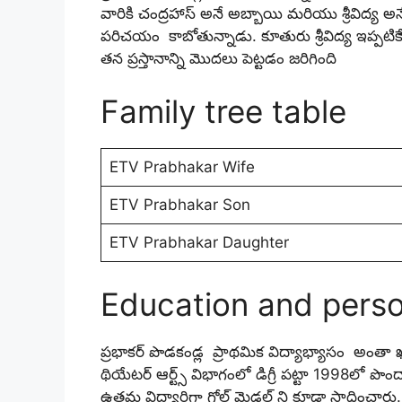
వారికి చంద్రహాస్ అనే అబ్బాయి మరియు శ్రీవిద్య అ
పరిచయం కాబోతున్నాడు. కూతురు శ్రీవిద్య ఇప్పట
తన ప్రస్తానాన్ని మొదలు పెట్టడం జరిగింది
Family tree table
ETV Prabhakar Wife
ETV Prabhakar Son
ETV Prabhakar Daughter
Education and perso
ప్రభాకర్ పొడకండ్ల ప్రాథమిక విద్యాభ్యాసం అంతా ఖ
థియేటర్ ఆర్ట్స్ విభాగంలో డిగ్రీ పట్టా 1998లో పొ
ఉత్తమ విద్యార్థిగా గోల్డ్ మెడల్ ని కూడా సాధించా