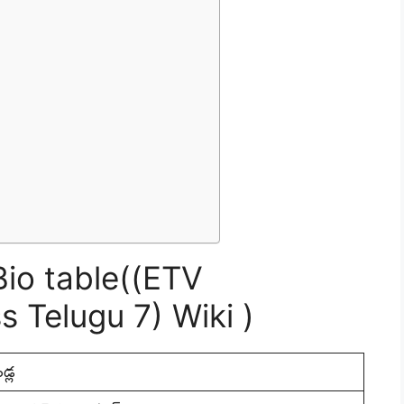
Bio table((ETV
 Telugu 7) Wiki )
డ్ల