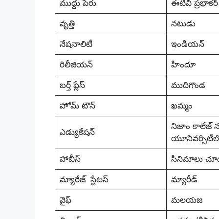
ముద్దు పేరు
ఈటీవీ ప్రభాకర్ 
వృత్తి
నటుడు
నేషనాలిటీ
ఇండియన్
రిలీజియన్
హిందూ
బర్త్ ప్లేస్
ముదిగొండ
హోమ్ టౌన్
ఖమ్మం
నిజాం కాలేజ్ 
ఎడ్యుకేషన్
యూనివర్సిటీల
హాబీస్
సినిమాలు చ
మ్యారేజ్ స్టేటస్
మ్యారీడ్
వైఫ్
మలయజ