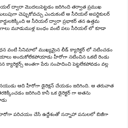
సీరియల్ ద్వారా మొదలుపెట్టడం జరిగింది తర్వాత ప్రముఖ
ుపుగా చెప్పుకోవచ్చు ఎందుకంటే ఆ సీరియల్ అపర్టికులర్
ార్డులకెక్కింది ఆ సీరియల్ ద్వారా ప్రభాకర్ తన ఉత్తమ
ాలు మూడుముళ్ల బంధం వంటి పలు సీరియల్ లో కూడా
ధన వంటి సినిమాలో ముఖ్యమైన లీడ్ క్యారెక్టర్ లో నటించడం
ిజయాలు అందుకోలేకపోయాడు హీరోగా నటించిన ఒకటి రెండు
్యారెక్టర్స్ అంతగా పేరు సంపాదించి పెట్టలేకపోవడం వల్ల
 తనయుడు ఆది హీరోగా డైరెక్షన్ చేయడం జరిగింది. ఆ తరువాత
రకెక్కించడం జరిగింది కానీ ఒక డైరెక్టర్ గా అతను
యాడు
ీరోగా పరిచయం చేసే ఉద్దేశంతో సన్నాహా పనులలో బిజీగా