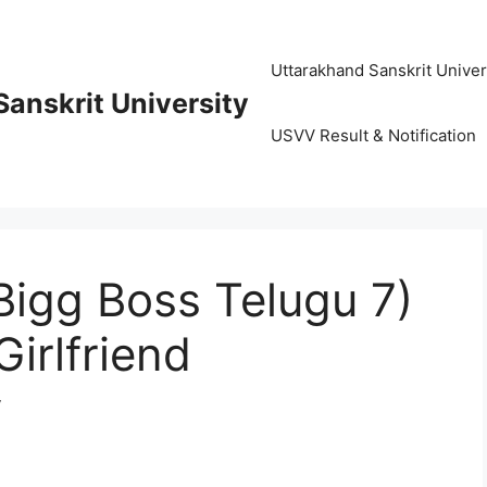
Uttarakhand Sanskrit University (
anskrit University
USVV Result & Notification
Bigg Boss Telugu 7)
irlfriend
y