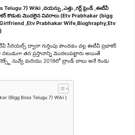
s Telugu 7) Wiki
,వయస్సు ,ఎత్తు ,గర్ల్ ఫ్రెండ్ ,ఈటీవీ
ప్రభాకర్ కొడుకు మొదలైన వివరాలు (Etv Prabhakar (bigg
Girlfriend ,Etv Prabhakar Wife,Bioghraphy,Etv
)
వీ సీరియల్స్ ద్వారా గుర్తింపు పొందడం వల్ల ఈటీవీ ప్రభాకర్
ారా నటుడుగా తన ప్రస్తానాన్ని మొదలుపెట్టారు అయితే
ెక్స్ట్ నువ్వే మరియు 2018లో బ్రాండ్ బాబు అనే రెండు
ar (Bigg Boss Telugu 7) Wiki )