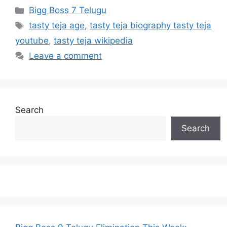
Categories
Bigg Boss 7 Telugu
Tags
tasty teja age
,
tasty teja biography tasty teja
youtube
,
tasty teja wikipedia
Leave a comment
Search
Search