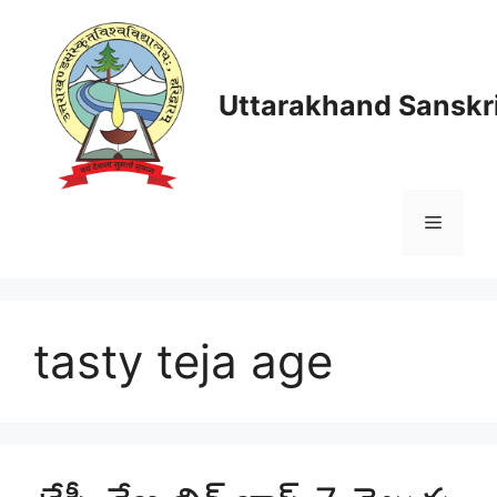
Skip
to
content
Uttarakhand Sanskri
Menu
tasty teja age