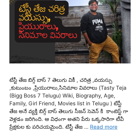
టేస్టీ తేజ బిగ్గ్ బాస్ 7 తెలుగు వికీ , చరిత్ర ,వయస్సు
,కుటుంబం ,ప్రియురాలు,సినిమాల వివరాలు (Tasty Teja
(Bigg Boss 7 Telugu) Wiki, Biography, Age,
Family, Girl Friend, Movies list in Telugu ) టేస్టీ
తేజ అనే వ్యక్తి బిగ్గ్ బాస్ తెలుగు సీజన్ సెవెన్ కి కాంటెస్ట్ గా
వెళ్లడం జరిగింది. ఆ విధంగా అతని పేరు ఒక్కసారిగా టీవీ
ప్రేక్షకుల కు పరిచయమైంది. టేస్టీ తేజ …
Read more