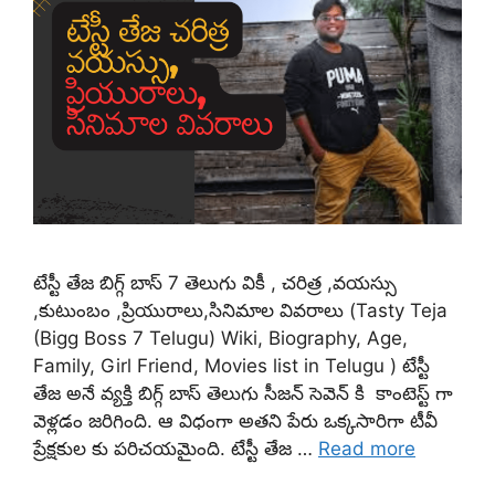
టేస్టీ తేజ బిగ్గ్ బాస్ 7 తెలుగు వికీ , చరిత్ర ,వయస్సు
,కుటుంబం ,ప్రియురాలు,సినిమాల వివరాలు (Tasty Teja
(Bigg Boss 7 Telugu) Wiki, Biography, Age,
Family, Girl Friend, Movies list in Telugu ) టేస్టీ
తేజ అనే వ్యక్తి బిగ్గ్ బాస్ తెలుగు సీజన్ సెవెన్ కి కాంటెస్ట్ గా
వెళ్లడం జరిగింది. ఆ విధంగా అతని పేరు ఒక్కసారిగా టీవీ
ప్రేక్షకుల కు పరిచయమైంది. టేస్టీ తేజ …
Read more