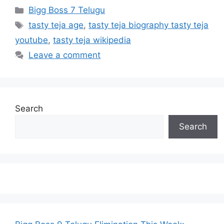
Categories
Bigg Boss 7 Telugu
Tags
tasty teja age
,
tasty teja biography tasty teja
youtube
,
tasty teja wikipedia
Leave a comment
Search
Search