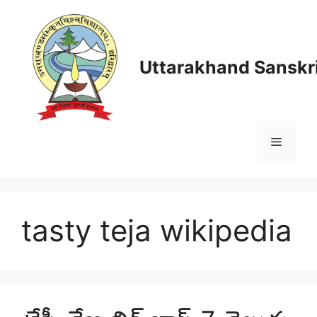
Skip
to
content
Uttarakhand Sanskri
Menu
tasty teja wikipedia