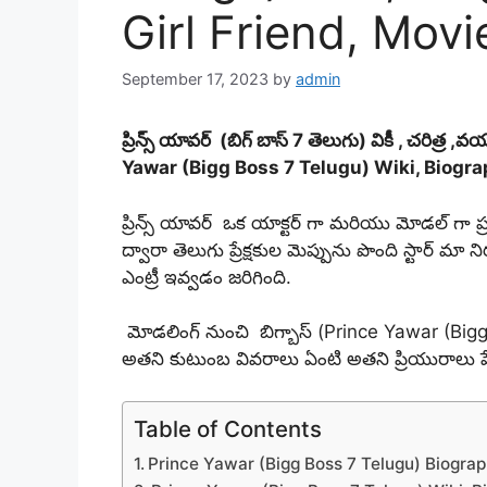
Girl Friend, Movie
September 17, 2023
by
admin
ప్రిన్స్ యావర్ (బిగ్ బాస్ 7 తెలుగు) వికీ , చరిత్
Yawar (Bigg Boss 7 Telugu) Wiki, Biograph
ప్రిన్స్ యావర్ ఒక యాక్టర్ గా మరియు మోడల్ గా ప్ర
ద్వారా తెలుగు ప్రేక్షకుల మెప్పును పొంది స్టార్ మా న
ఎంట్రీ ఇవ్వడం జరిగింది.
మోడలింగ్ నుంచి బిగ్బాస్ (Prince Yawar (Bigg
అతని కుటుంబ వివరాలు ఏంటి అతని ప్రియురాలు పేర
Table of Contents
Prince Yawar (Bigg Boss 7 Telugu) Biogra