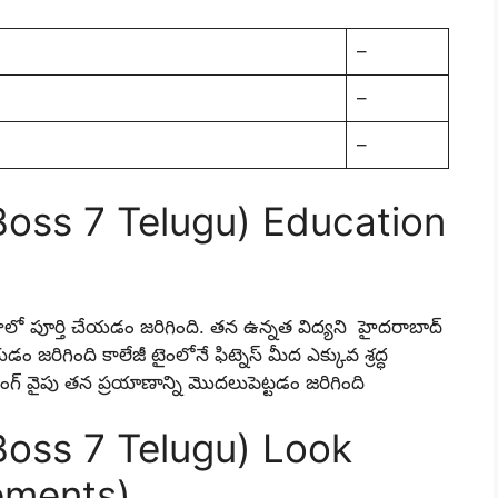
–
–
–
Boss 7 Telugu) Education
్కతాలో పూర్తి చేయడం జరిగింది. తన ఉన్నత విద్యని హైదరాబాద్
ేయడం జరిగింది కాలేజీ టైంలోనే ఫిట్నెస్ మీద ఎక్కువ శ్రద్ధ
గ్ వైపు తన ప్రయాణాన్ని మొదలుపెట్టడం జరిగింది
Boss 7 Telugu) Look
ements)