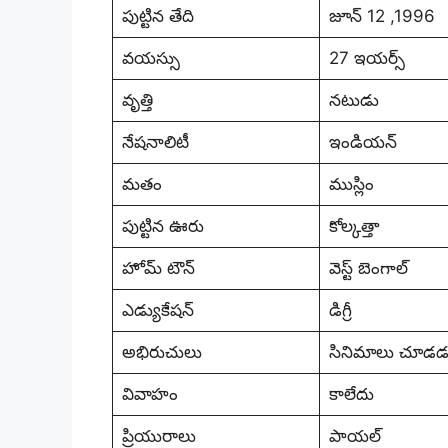
పుట్టిన తేది
జూన్ 12 ,1996
వయస్సు
27 ఇయర్స్
వృత్తి
నటుడు
నేషనాలిటీ
ఇండియన్
మతం
ముస్లిం
పుట్టిన ఊరు
కోల్కత్తా
హోమ్ టౌన్
వెస్ట్ బెంగాల్
ఎడ్యుకేషన్
డిగ్రీ
అభిరుచులు
సినిమాలు చూడడం,
వివాహం
కాలేదు
ప్రియురాలు
పాయల్