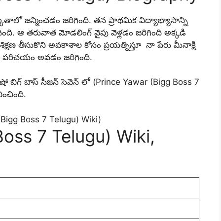
తాలో జన్మించడం జరిగింది. తన ప్రాథమిక విద్యాభ్యాసాన్ని
ింది. ఆ తరువాత మోడలింగ్ వైపు వెళ్లడం జరిగింది అక్కడి
్షణ తీసుకొని అవకాశాల కోసం ప్రయత్నిస్తూ నా పేరు మీనాక్షి
ులకు పరిచయం అవడం జరిగింది.
 షో బిగ్ బాస్ సీజన్ సెవెన్ లో (Prince Yawar (Bigg Boss 7
ించింది.
oss 7 Telugu) Wiki,