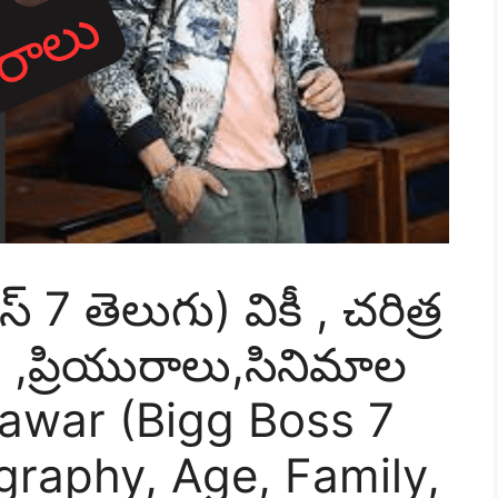
ాస్ 7 తెలుగు) వికీ , చరిత్ర
,ప్రియురాలు,సినిమాల
Yawar (Bigg Boss 7
ography, Age, Family,