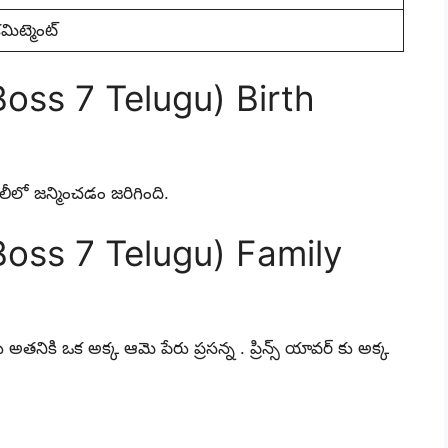
కమిట్మెంట్
oss 7 Telugu) Birth
ిలీలో జన్మించడం జరిగింది.
Boss 7 Telugu) Family
రియు అతనికి ఒక అక్క ఆమె పేరు ప్రసన్న . ప్రిన్స్ యావర్ కు అక్క