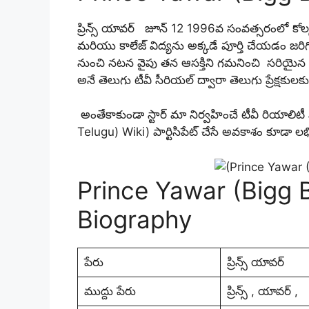
ప్రిన్స్ యావర్ జూన్ 12 1996వ సంవత్సరంలో కోల్క
మరియు కాలేజ్ విద్యను అక్కడే పూర్తి చేయడం జరిగ
నుంచి నటన వైపు తన ఆసక్తిని గమనించి సరియైన శిక
అనే తెలుగు టీవీ సీరియల్ ద్వారా తెలుగు ప్రేక్షక
అంతేకాకుండా స్టార్ మా నిర్వహించే టీవీ రియాలిటీ
Telugu) Wiki) పార్టిసిపేట్ చేసే అవకాశం కూడా లభ
Prince Yawar (Bigg B
Biography
పేరు
ప్రిన్స్ యావర్
ముద్దు పేరు
ప్రిన్స్ , యావర్ ,