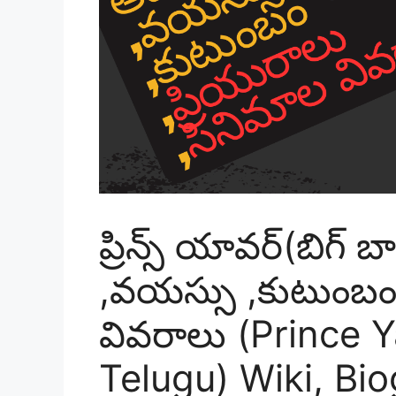
ప్రిన్స్ యావర్(బిగ్ బ
,వయస్సు ,కుటుంబం 
వివరాలు (Prince 
Telugu) Wiki, Bi