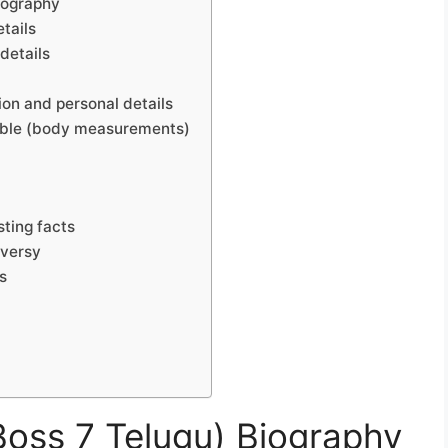
iography
tails
details
on and personal details
table (body measurements)
sting facts
oversy
s
Boss 7 Telugu) Biography