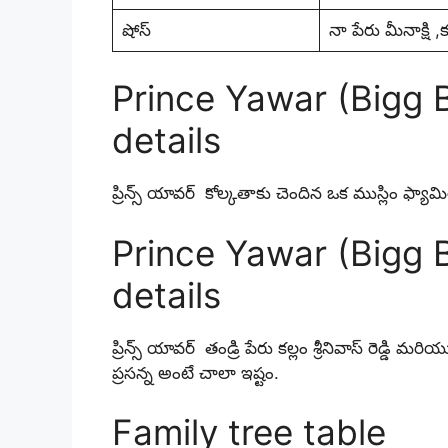
షోస్
నా పేరు మీనాక్షి ,
Prince Yawar (Bigg B
details
ప్రిన్స్ యావర్ కోల్కతాకు చెందిన ఒక ముస్లిం ఫ్యామ
Prince Yawar (Bigg 
details
ప్రిన్స్ యావర్ తండ్రి పేరు కల్లం శ్రీనివాస్ రెడ్డి మ
ప్రసన్న అంటే చాలా ఇష్టం.
Family tree table