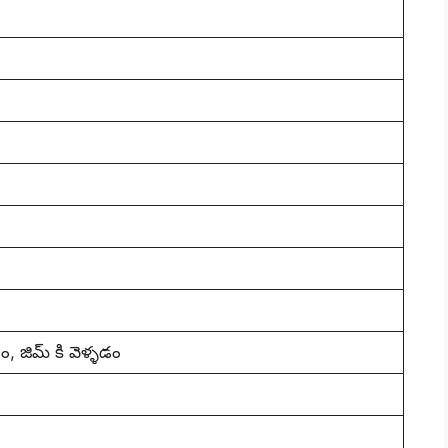
 జిమ్ కి వెళ్ళడం